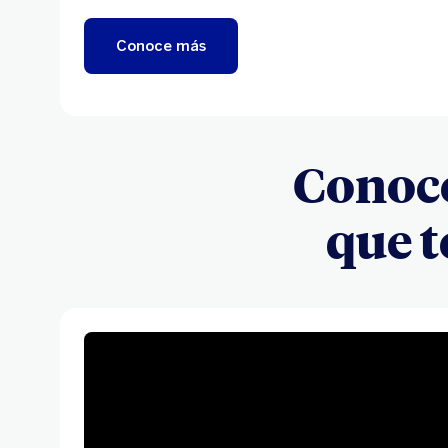
al máximo, también puedes poner una f
Conoce más
Conoce
que t