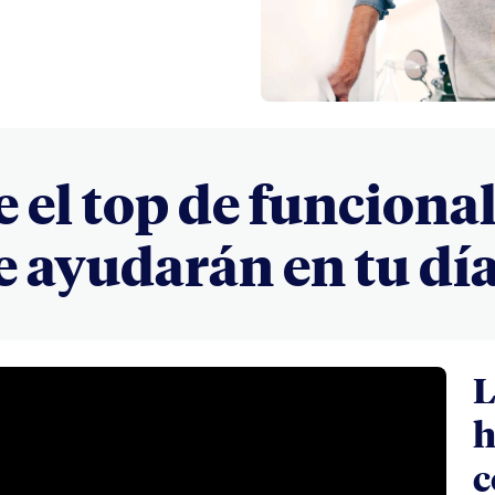
oto que te guste.
 el top de funciona
e ayudarán en tu día
L
h
c