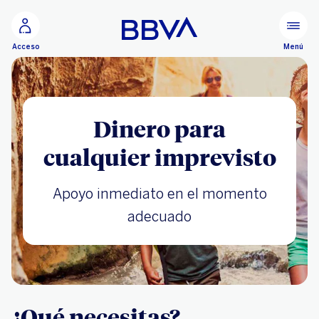
Ir al contenido principal
Menú
Acceso
Dinero para
cualquier imprevisto
Apoyo inmediato en el momento
adecuado
¿Qué necesitas?