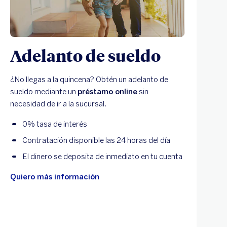
Adelanto de sueldo
¿No llegas a la quincena? Obtén un adelanto de
D
sueldo mediante un
préstamo online
sin
t
necesidad de ir a la sucursal.
0% tasa de interés
Contratación disponible las 24 horas del día
El dinero se deposita de inmediato en tu cuenta
Quiero más información
Q