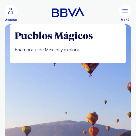
Ir al contenido principal
Menú
Acceso
Pueblos Mágicos
Enamórate de México y explora