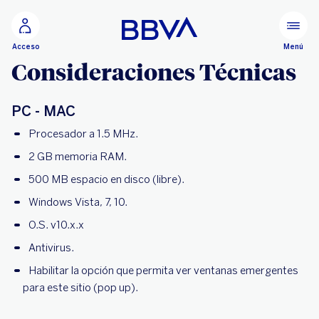
Ir al contenido principal
Menú
Acceso
Consideraciones Técnicas
PC - MAC
Procesador a 1.5 MHz.
2 GB memoria RAM.
500 MB espacio en disco (libre).
Windows Vista, 7, 10.
O.S. v10.x.x
Antivirus.
Habilitar la opción que permita ver ventanas emergentes
para este sitio (pop up).