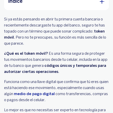
Índice
¿Para qué sirve el token móvil?
Si ya estás pensando en abrir tu primera cuenta bancaria o
¿Por qué es más seguro usar el token móvil?
recientemente descargaste tu app del banco, seguro te has
topado con un término que puede sonar complicado:
¿Qué puede pasar si no activas el token móvil
token
móvil.
Pero no te preocupes, su función es más sencilla de lo
a tiempo?
que parece.
¿Cómo se activa el token móvil?
¿Qué es el token móvil?
Es una forma segura de proteger
tus movimientos bancarios desde tu celular, incluida en la app
de tu banco que genera
códigos únicos y temporales para
autorizar ciertas operaciones.
Funciona como una llave digital que confirma que tú eres quien
está haciendo ese movimiento, especialmente cuando usas
algún
medio de pago digital
como transferencias, compras
o pagos desde el celular.
Lo mejor es que no necesitas ser experto en tecnología para