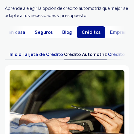
Aprende a elegir la opción de crédito automotriz que mejor se
adapte a tus necesidades y presupuesto.
ate en casa
Seguros
Blog
Créditos
Empresas
Inicio
Tarjeta de Crédito
Crédito Automotriz
Crédito Hip