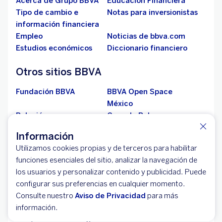
Acerca de Grupo BBVA
Educación Financiera
Tipo de cambio e
Notas para inversionistas
información financiera
Empleo
Noticias de bbva.com
Estudios económicos
Diccionario financiero
Otros sitios BBVA
Fundación BBVA
BBVA Open Space
México
Relación con
Casa de Bolsa
inversionistas
Información
Inmuebles BBVA
Fomento Cultural BBVA
Utilizamos cookies propias y de terceros para habilitar
Pueblos mágicos
BBVA AutoMarket
funciones esenciales del sitio, analizar la navegación de
Personas desaparecidas
los usuarios y personalizar contenido y publicidad. Puede
configurar sus preferencias en cualquier momento.
En BBVA vivimos la igualdad de
Consulte nuestro
Aviso de Privacidad
para más
oportunidades
información.
Nos ponemos en el lugar de los demás siendo