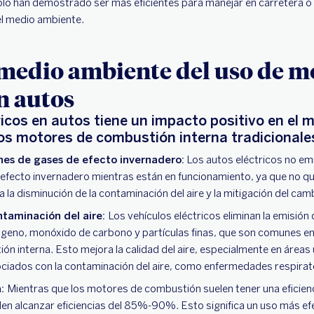
lo han demostrado ser más eficientes para manejar en carretera o
el medio ambiente.
medio ambiente del uso de m
en autos
icos en autos tiene un impacto positivo en el 
os motores de combustión interna tradicionale
es de gases de efecto invernadero:
Los autos eléctricos no em
 efecto invernadero mientras están en funcionamiento, ya que no 
a la disminución de la contaminación del aire y la mitigación del cam
ntaminación del aire:
Los vehículos eléctricos eliminan la emisión
ógeno, monóxido de carbono y partículas finas, que son comunes e
n interna. Esto mejora la calidad del aire, especialmente en áreas
ociados con la contaminación del aire, como enfermedades respirat
a:
Mientras que los motores de combustión suelen tener una eficie
n alcanzar eficiencias del 85%-90%. Esto significa un uso más efec