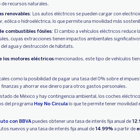
 de recursos naturales.
as renovables:
Los autos eléctricos se pueden cargar con electric
r, eólica o hidroeléctrica, lo que permite una movilidad más sosteni
e combustibles fósiles:
El cambio a vehículos eléctricos reduce 
siles, cuyas extracciones tienen impactos ambientales significati
del agua y destrucción de hábitats.
e los motores eléctricos
mencionados, este tipo de vehículos tien
cales como la posibilidad de pagar una tasa del 0% sobre el impuest
 finanzas y ahorrar ese dinero para otros gastos personales.
Estado de México y hay contingencia ambiental, los coches eléctric
tos del programa
Hoy No Circula
lo que te permite tener movilidad
auto con BBVA
puedes obtener una tasa de interés fija anual de
12
utos nuevos y una tasa de interés fija anual de
14.99%
a partir de
e