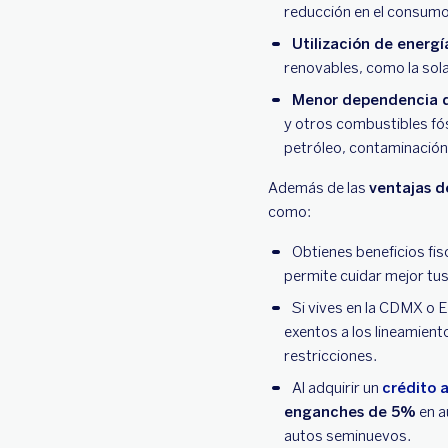
reducción en el consumo
Utilización de energí
renovables, como la sola
Menor dependencia d
y otros combustibles fó
petróleo, contaminación 
Además de las
ventajas d
como:
Obtienes beneficios fis
permite cuidar mejor tus
Si vives en la CDMX o 
exentos a los lineamien
restricciones.
Al adquirir un
crédito 
enganches de 5%
en a
autos seminuevos.