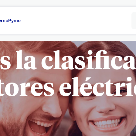
erno
Pyme
s la clasific
ores eléctri