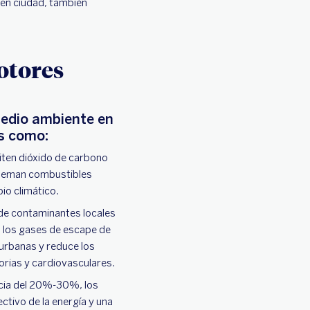
 en ciudad, también
otores
medio ambiente en
s como:
iten dióxido de carbono
queman combustibles
bio climático.
 de contaminantes locales
n los gases de escape de
 urbanas y reduce los
orias y cardiovasculares.
ncia del 20%-30%, los
tivo de la energía y una