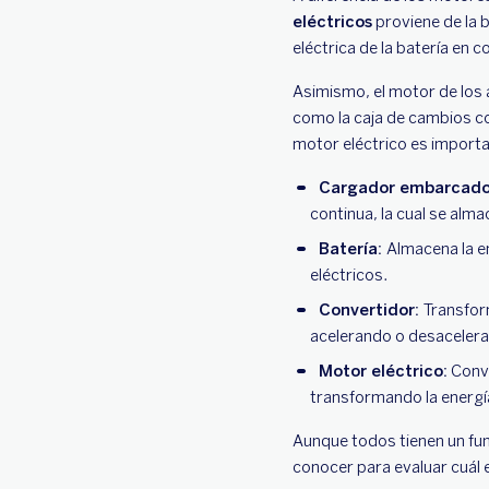
eléctricos
proviene de la b
eléctrica de la batería en 
Asimismo, el motor de los 
como la caja de cambios co
motor eléctrico es impor
Cargador embarcad
continua, la cual se alma
Batería:
Almacena la e
eléctricos.
Convertidor:
Transform
acelerando o desacelera
Motor eléctrico:
Convi
transformando la energía
Aunque todos tienen un fu
conocer para evaluar cuál e