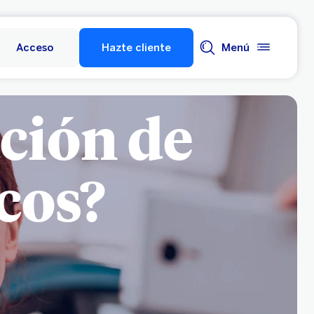
Acceso
Hazte cliente
Menú
ación de
cos?