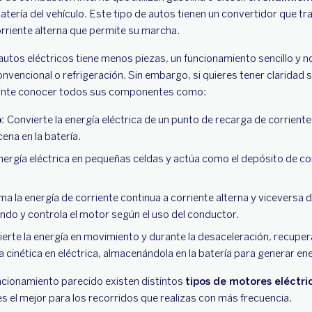
atería del vehículo. Este tipo de autos tienen un convertidor que tr
corriente alterna que permite su marcha.
autos eléctricos tiene menos piezas, un funcionamiento sencillo y 
nvencional o refrigeración. Sin embargo, si quieres tener claridad
tante conocer todos sus componentes como:
o:
Convierte la energía eléctrica de un punto de recarga de corriente
cena en la batería.
nergía eléctrica en pequeñas celdas y actúa como el depósito de c
a la energía de corriente continua a corriente alterna y viceversa 
ndo y controla el motor según el uso del conductor.
erte la energía en movimiento y durante la desaceleración, recuper
 cinética en eléctrica, almacenándola en la batería para generar ene
ncionamiento parecido existen distintos
tipos de motores eléctri
s el mejor para los recorridos que realizas con más frecuencia.