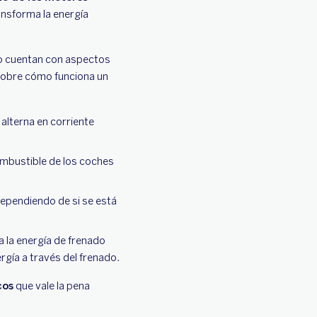
ansforma la energía
no cuentan con aspectos
 sobre cómo funciona un
 alterna en corriente
ombustible de los coches
dependiendo de si se está
a la energía de frenado
rgía a través del frenado.
cos
que vale la pena