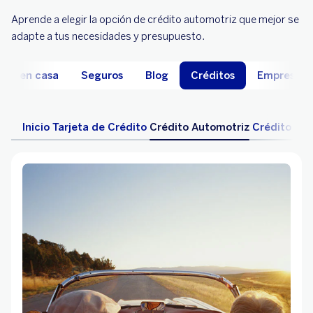
Aprende a elegir la opción de crédito automotriz que mejor se
adapte a tus necesidades y presupuesto.
ate en casa
Seguros
Blog
Créditos
Empresas
Inicio
Tarjeta de Crédito
Crédito Automotriz
Crédito Hip