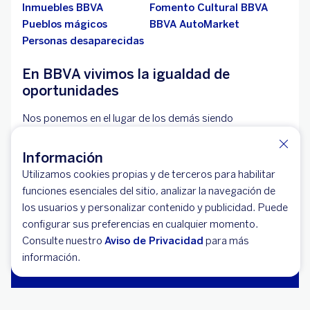
Inmuebles BBVA
Fomento Cultural BBVA
Pueblos mágicos
BBVA AutoMarket
Personas desaparecidas
En BBVA vivimos la igualdad de
oportunidades
Nos ponemos en el lugar de los demás siendo
conscientes de nuestras diferencias; por ello,
promovemos nuestros valores y contamos con
Información
lineamientos que promueven la igualdad, el respeto y la
Utilizamos cookies propias y de terceros para habilitar
no discriminación para que todas las personas reciban un
funciones esenciales del sitio, analizar la navegación de
trato digno y equitativo.
los usuarios y personalizar contenido y publicidad. Puede
configurar sus preferencias en cualquier momento.
Trabajando por un sitio accesible para todos.
Consulte nuestro
Aviso de Privacidad
para más
información.
Aviso legal