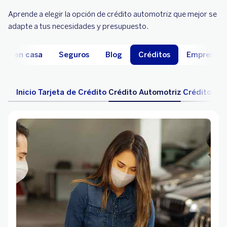
Aprende a elegir la opción de crédito automotriz que mejor se
adapte a tus necesidades y presupuesto.
ate en casa
Seguros
Blog
Créditos
Empresas
Inicio
Tarjeta de Crédito
Crédito Automotriz
Crédito Hip