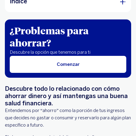
Índice
¿Por qué es importante ahorrar?
¿Problemas para
¿Para qué sirve el ahorro?
ahorrar?
¿Cómo ahorrar dinero?
¿Qué beneficios tengo al ahorrar?
Descubre la opción que tenemos para ti
¿Cómo ahorrar dinero en casa?
Comenzar
Ahorro vs inversión
Estrategias de ahorro que te pueden ayudar
Descubre todo lo relacionado con cómo
ahorrar dinero y así mantengas una buena
salud financiera.
Entendemos por “ahorro” como la porción de tus ingresos
que decides no gastar o consumir y reservarlo para algún plan
específico a futuro.