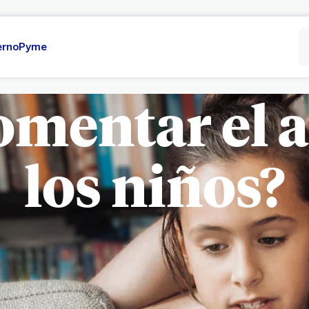
erno
Pyme
mentar el 
los niños?