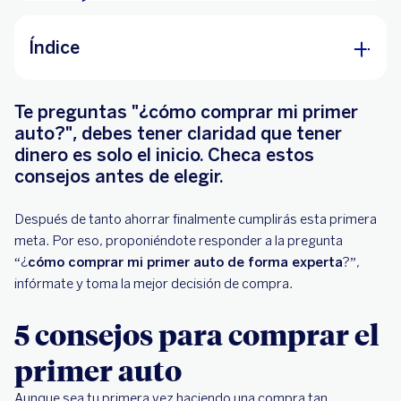
Índice
5 consejos para comprar el primer auto
Te preguntas "¿cómo comprar mi primer
1. Investigar sobre los autos más seguros
auto?", debes tener claridad que tener
dinero es solo el inicio. Checa estos
2. Revisar su consumo de combustible
consejos antes de elegir.
3. Buscar agencias de buena reputación
4. Checar que todo esté en regla
Después de tanto ahorrar finalmente cumplirás esta primera
meta. Por eso, proponiéndote responder a la pregunta
5. Cotizar algún crédito automotriz
“¿
cómo comprar mi primer auto de forma experta
?”,
La importancia de tener un seguro para tu auto
infórmate y toma la mejor decisión de compra.
5 consejos para comprar el
primer auto
Aunque sea tu primera vez haciendo una compra tan