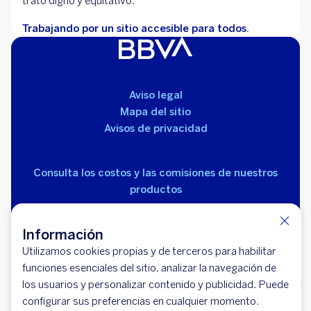
trato digno y equitativo.
Trabajando por un sitio accesible para todos.
Aviso legal
Mapa del sitio
Avisos de privacidad
Consulta los costos y las comisiones de nuestros
productos
Información
Utilizamos cookies propias y de terceros para habilitar
funciones esenciales del sitio, analizar la navegación de
los usuarios y personalizar contenido y publicidad. Puede
© 2026 BBVA México, S.A., Institución de Banca
configurar sus preferencias en cualquier momento.
Múltiple, Grupo Financiero BBVA México. Avenida Paseo