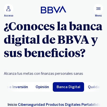
Ir al contenido principal
Menú
Acceso
¿Conoces la banca
digital de BBVA y
sus beneficios?
Alcanza tus metas con finanzas personales sanas
horro e Inversión
Opinión
Banca Digital
Quédate e
Inicio
Ciberseguridad
Productos Digitales
Portabilidad 