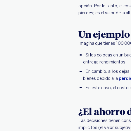
opción. Por lo tanto, el c
pierdes; es el valor de la a
Un ejemplo 
Imagina que tienes 100,0
Si los colocas en un bu
entrega rendimientos.
En cambio, si los deja
bienes debido a la
pérdi
En este caso, el costo d
¿El ahorro 
Las decisiones tienen cons
implícitos (el valor subjeti