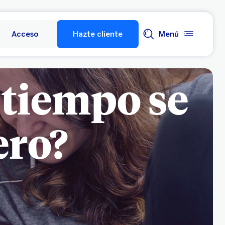
Acceso
Hazte cliente
Menú
 tiempo se
ero?