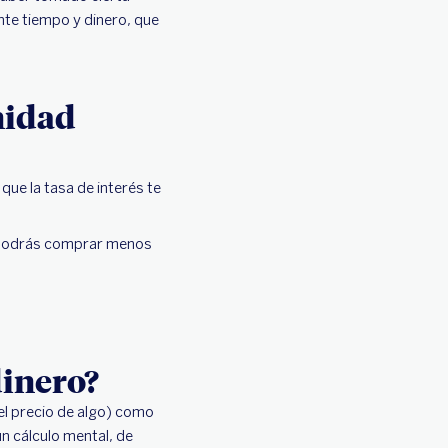
nte tiempo y dinero, que
nidad
que la tasa de interés te
es podrás comprar menos
dinero?
el precio de algo) como
un cálculo mental, de