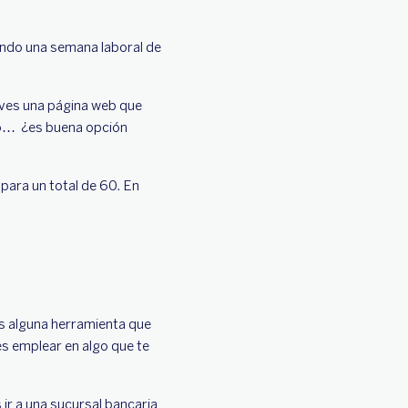
ndo una semana laboral de
i ves una página web que
mpo… ¿es buena opción
 para un total de 60. En
as alguna herramienta que
es emplear en algo que te
 ir a una sucursal bancaria