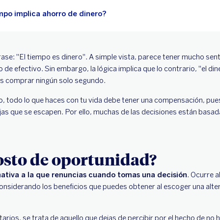
mpo implica ahorro de dinero?
ase: "El tiempo es dinero". A simple vista, parece tener mucho sen
de efectivo. Sin embargo, la lógica implica que lo contrario, "el di
des comprar ningún solo segundo.
to, todo lo que haces con tu vida debe tener una compensación, pu
as que se escapen. Por ello, muchas de las decisiones están basad
costo de oportunidad?
rnativa a la que renuncias cuando tomas una decisión
. Ocurre a
considerando los beneficios que puedes obtener al escoger una alte
arios, se trata de aquello que dejas de percibir por el hecho de no