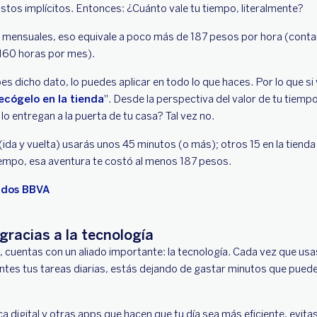
ostos implícitos. Entonces: ¿Cuánto vale tu tiempo, literalmente?
 mensuales, eso equivale a poco más de 187 pesos por hora (conta
 160 horas por mes).
es dicho dato, lo puedes aplicar en todo lo que haces. Por lo que s
ecógelo en la tienda
". Desde la perspectiva del valor de tu tie
lo entregan a la puerta de tu casa? Tal vez no.
(ida y vuelta) usarás unos 45 minutos (o más); otros 15 en la tienda
iempo, esa aventura te costó al menos 187 pesos.
ados BBVA
racias a la tecnología
o, cuentas con un aliado importante: la tecnología. Cada vez que us
ientes tus tareas diarias, estás dejando de gastar minutos que pued
ca digital y otras apps que hacen que tu día sea más eficiente, evitas