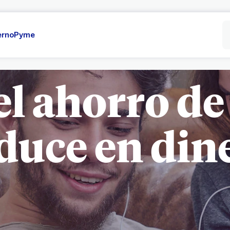
erno
Pyme
el ahorro de
duce en din