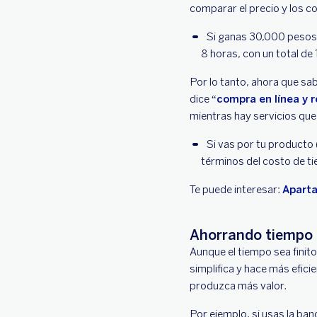
comparar el precio y los c
Si ganas 30,000 pesos
8 horas, con un total de
Por lo tanto, ahora que sab
dice “
compra en línea y r
mientras hay servicios que 
Si vas por tu producto 
términos del costo de t
Te puede interesar:
Apart
Ahorrando tiempo g
Aunque el tiempo sea finit
simplifica y hace más efic
produzca más valor.
Por ejemplo, si usas la ban