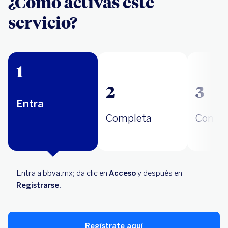
¿Cómo activas este
servicio?
1
2
3
Entra
Completa
Confi
Entra a bbva.mx; da clic en
Acceso
y después en
Registrarse.
Regístrate aquí