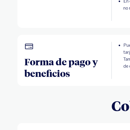
En 
no 
Pue
tar
Forma de pago y
Tam
de 
beneficios
Co