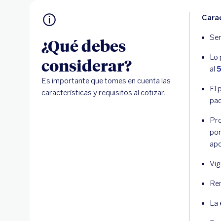
Carac
Ser
¿Qué debes
Lo 
considerar?
al
5
Es importante que tomes en cuenta las
El 
características y requisitos al cotizar.
paq
Pr
por
apo
Vig
Ren
La 