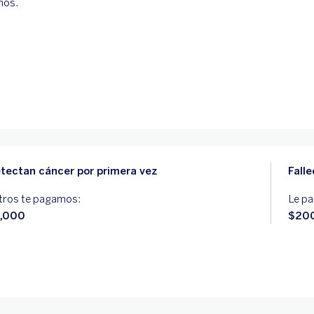
nos.
tectan cáncer por primera vez
Fall
ros te pagamos:
Le pa
,000
$20