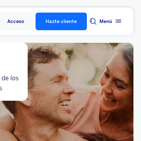
Acceso
Hazte cliente
Menú
 de los
s