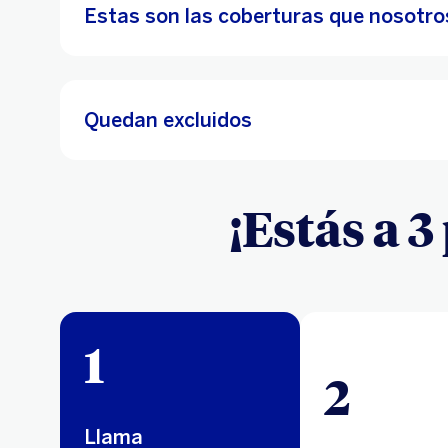
Estas son las coberturas que nosotro
Quedan excluidos
¡Estás a 
1
2
Llama