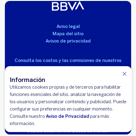
Aviso legal
Mapa del sitio
Avisos de privacidad
Consulta los costos y las comisiones de nuestros
productos
Información
Utilizamos cookies propias y de terceros para habilitar
funciones esenciales del sitio, analizar la navegación de
los usuarios y personalizar contenido y publicidad. Puede
configurar sus preferencias en cualquier momento.
© 2026 BBVA México, S.A., Institución de Banca
Consulte nuestro
Múltiple, Grupo Financiero BBVA México. Avenida Paseo
Aviso de Privacidad
para más
información.
de la Reforma 510, colonia Juárez, código postal 06600,
alcaldía Cuauhtémoc, Ciudad de México.