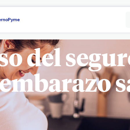
erno
Pyme
so del segur
 embarazo s