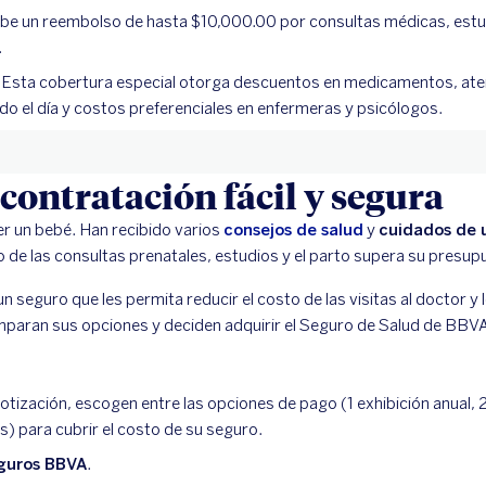
be un reembolso de hasta $10,000.00 por consultas médicas, estud
.
Esta cobertura especial otorga descuentos en medicamentos, aten
odo el día y costos preferenciales en enfermeras y psicólogos.
contratación fácil y segura
r un bebé. Han recibido varios
consejos de salud
y
cuidados de
o de las consultas prenatales, estudios y el parto supera su presup
seguro que les permita reducir el costo de las visitas al doctor y 
aran sus opciones y deciden adquirir el Seguro de Salud de BBVA
otización, escogen entre las opciones de pago (1 exhibición anual, 
s) para cubrir el costo de su seguro.
guros BBVA
.