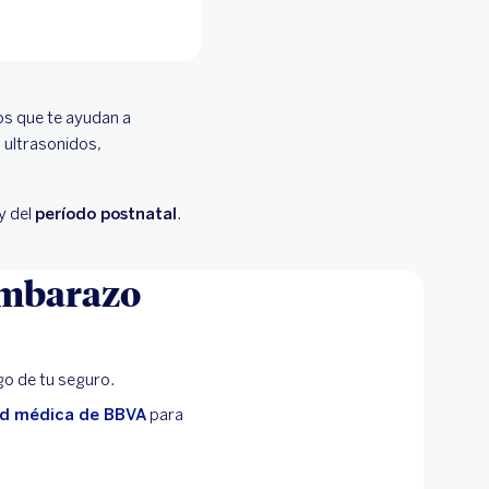
os que te ayudan a
 ultrasonidos,
y del
período postnatal
.
 embarazo
go de tu seguro.
ed médica de BBVA
para