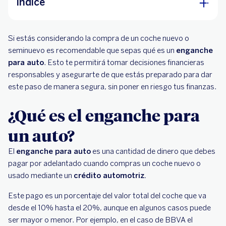
Índice
¿Qué es el enganche para un auto?
Si estás considerando la compra de un coche nuevo o
¿Cómo se calcula el enganche para un auto?
seminuevo es recomendable que sepas qué es un
enganche
para auto
. Esto te permitirá tomar decisiones financieras
Ventajas de comprar un auto con enganche
responsables y asegurarte de que estás preparado para dar
este paso de manera segura, sin poner en riesgo tus finanzas.
¿Quién puede comprar un auto sin enganche?
¿Qué es el enganche para
un auto?
El
enganche para auto
es una cantidad de dinero que debes
pagar por adelantado cuando compras un coche nuevo o
usado mediante un
crédito automotriz.
Este pago es un porcentaje del valor total del coche que va
desde el 10% hasta el 20%, aunque en algunos casos puede
ser mayor o menor. Por ejemplo, en el caso de BBVA el