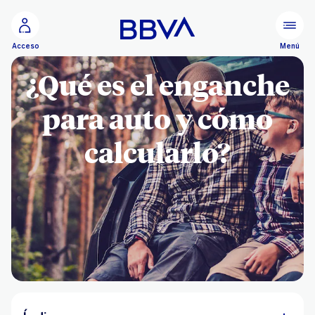
Ir al contenido principal
Menú
Acceso
¿Qué es el enganche
para auto y cómo
calcularlo?