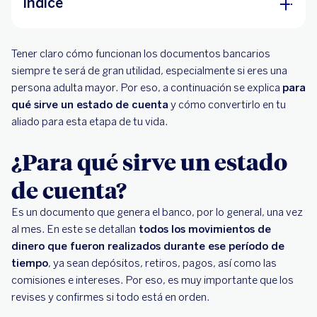
Índice
¿Para qué sirve un estado de cuenta?
Tener claro cómo funcionan los documentos bancarios
1. Tener un mayor control financiero
siempre te será de gran utilidad, especialmente si eres una
persona adulta mayor. Por eso, a continuación se explica
2. Confirmar todas las transacciones del mes
para
qué sirve un estado de cuenta
y cómo convertirlo en tu
3. Preparar y planificar pagos importantes
aliado para esta etapa de tu vida.
¿Cómo interpretar tu estado de cuenta?
¿Para qué sirve un estado
3 formas de consultar fácilmente el estado de
de cuenta?
tu cuenta
Es un documento que genera el banco, por lo general, una vez
al mes. En este se detallan
todos los movimientos de
dinero que fueron realizados durante ese período de
tiempo
, ya sean depósitos, retiros, pagos, así como las
comisiones e intereses. Por eso, es muy importante que los
revises y confirmes si todo está en orden.