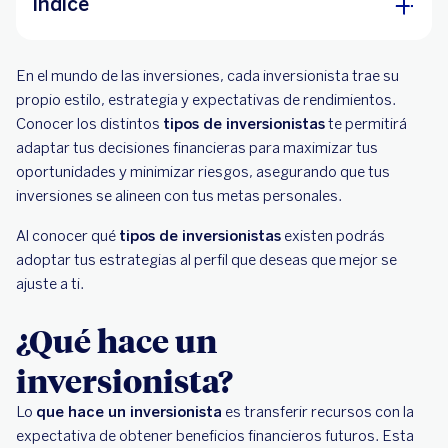
Índice
¿Qué hace un inversionista?
En el mundo de las inversiones, cada inversionista trae su
Tipos de inversionistas
propio estilo, estrategia y expectativas de rendimientos.
Conocer los distintos
tipos de inversionistas
te permitirá
Inversionista conservador
adaptar tus decisiones financieras para maximizar tus
Inversionista moderado
oportunidades y minimizar riesgos, asegurando que tus
inversiones se alineen con tus metas personales.
Inversionista agresivo
Al conocer qué
¿Cómo elegir tu perfil de inversionista?
tipos de inversionistas
existen podrás
adoptar tus estrategias al perfil que deseas que mejor se
ajuste a ti.
¿Qué hace un
inversionista?
Lo
que hace un inversionista
es transferir recursos con la
expectativa de obtener beneficios financieros futuros. Esta