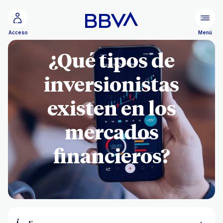
Ir al contenido principal
Menú
Acceso
¿Qué tipos de
inversionistas
existen en los
mercados
financieros?