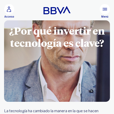
Ir al contenido principal
Menú
Acceso
¿Por qué invertir en
tecnología es clave?
La tecnología ha cambiado la manera en la que se hacen