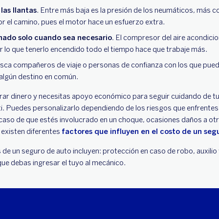
 las llantas
. Entre más baja es la presión de los neumáticos, más c
r el camino, pues el motor hace un esfuerzo extra.
onado solo cuando sea necesario.
El compresor del aire acondici
r lo que tenerlo encendido todo el tiempo hace que trabaje más.
ca compañeros de viaje o personas de confianza con los que pued
 algún destino en común.
ar dinero y necesitas apoyo económico para seguir cuidando de tu
ti. Puedes personalizarlo dependiendo de los riesgos que enfrente
n caso de que estés involucrado en un choque, ocasiones daños a ot
 existen diferentes
factores que influyen en el costo de un seg
de un seguro de auto incluyen: protección en caso de robo, auxilio v
que debas ingresar el tuyo al mecánico.