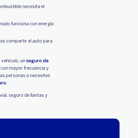
ombustible necesita el
onado funciona con energía
es compartir el auto para
 vehículo, un
seguro de
s con mayor frecuencia y
ras personas o necesites
uro
.
ial, seguro de llantas y