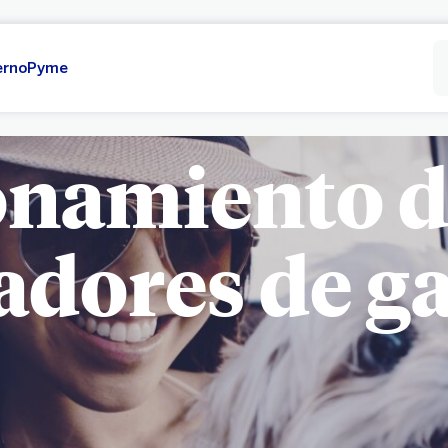
erno
Pyme
namiento d
adores de g