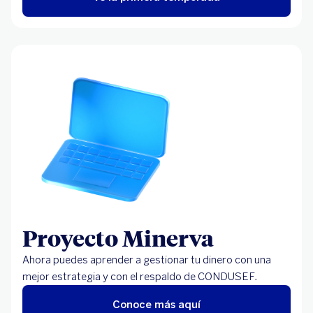
¿Es Fraude? | Mail
fraudulento
¿Es Fraude? |
Mensajes
fraudulentos
Proyecto Minerva
Ahora puedes aprender a gestionar tu dinero con una
mejor estrategia y con el respaldo de CONDUSEF.
¿Es Fraude? |
Llamadas falsas
Conoce más aquí