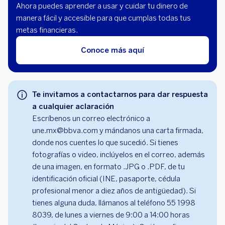
caigas con los
Ahora puedes aprender a usar y cuidar tu dinero de
defraudadores
manera fácil y accesible para que cumplas todas tus
metas financieras.
Conoce más aquí
¿Es Fraude? |
Cuidado con los
Te invitamos a contactarnos para dar respuesta
mensajes
a cualquier aclaración
Escríbenos un correo electrónico a
une.mx@bbva.com y mándanos una carta firmada,
donde nos cuentes lo que sucedió. Si tienes
fotografías o video, inclúyelos en el correo, además
de una imagen, en formato .JPG o .PDF, de tu
identificación oficial (INE, pasaporte, cédula
profesional menor a diez años de antigüedad). Si
tienes alguna duda, llámanos al teléfono 55 1998
8039, de lunes a viernes de 9:00 a 14:00 horas