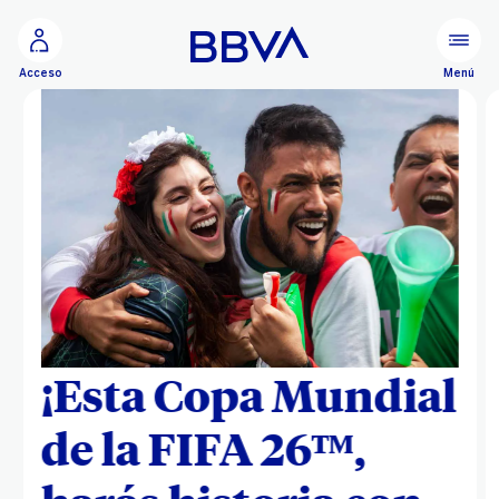
Ir al contenido principal
Menú
Acceso
¡Esta Copa Mundial
de la FIFA 26ᵀᴹ,