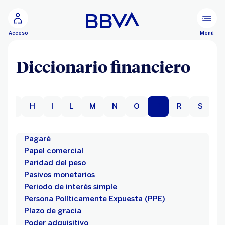
Ir al contenido principal
Menú
Acceso
Diccionario financiero
G
H
I
L
M
N
O
P
R
S
T
Pagaré
Papel comercial
Paridad del peso
Pasivos monetarios
Periodo de interés simple
Persona Políticamente Expuesta (PPE)
Plazo de gracia
Poder adquisitivo