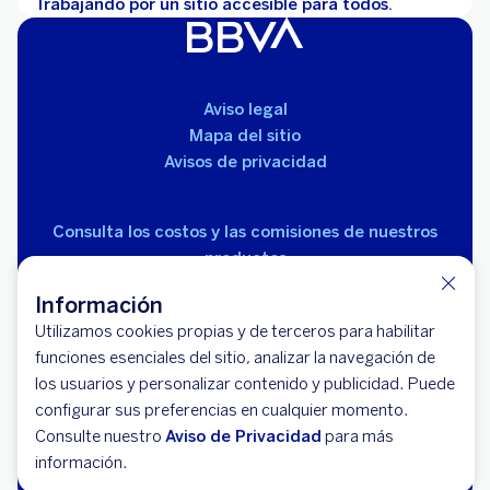
Trabajando por un sitio accesible para todos.
Aviso legal
Mapa del sitio
Avisos de privacidad
Consulta los costos y las comisiones de nuestros
productos
Información
Utilizamos cookies propias y de terceros para habilitar
funciones esenciales del sitio, analizar la navegación de
los usuarios y personalizar contenido y publicidad. Puede
configurar sus preferencias en cualquier momento.
© 2026 BBVA México, S.A., Institución de Banca
Consulte nuestro
Aviso de Privacidad
para más
Múltiple, Grupo Financiero BBVA México. Avenida Paseo
información.
de la Reforma 510, colonia Juárez, código postal 06600,