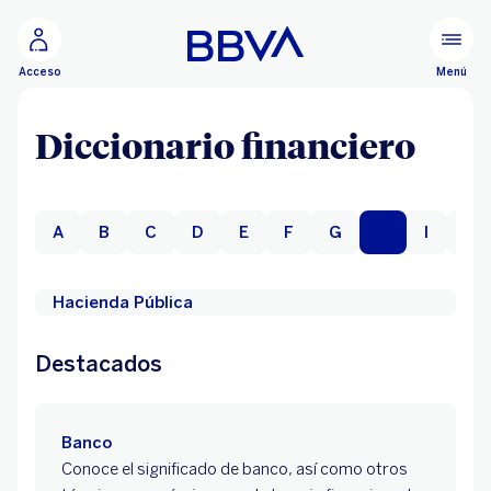
Ir al contenido principal
Menú
Acceso
Diccionario financiero
A
B
C
D
E
F
G
H
I
L
Hacienda Pública
Destacados
Banco
Conoce el significado de banco, así como otros