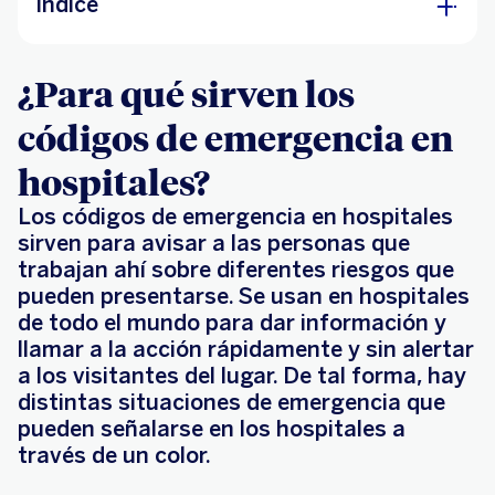
Índice
¿Para qué sirven los códigos de emergencia
¿Para qué sirven los
en hospitales?
códigos de emergencia en
Conoce los códigos de colores en hospitales
hospitales?
Los códigos de emergencia en hospitales
sirven para avisar a las personas que
trabajan ahí sobre diferentes riesgos que
pueden presentarse. Se usan en hospitales
de todo el mundo para dar información y
llamar a la acción rápidamente y sin alertar
a los visitantes del lugar. De tal forma, hay
distintas situaciones de emergencia que
pueden señalarse en los hospitales a
través de un color.