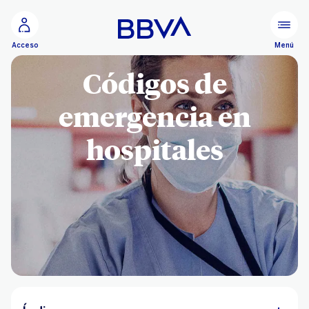
Ir al contenido principal
Menú
Acceso
Códigos de
emergencia en
hospitales