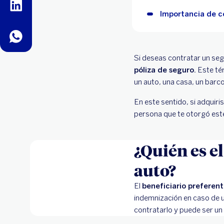
linkedin
Importancia de c
whatsapp
Si deseas contratar un seg
póliza de seguro.
Este tér
un auto, una casa, un barc
En este sentido, si adquiris
persona que te otorgó est
¿Quién es e
auto?
El
beneficiario preferen
indemnización en caso de u
contratarlo y puede ser un