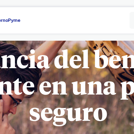
erno
Pyme
cia del ben
nte en una p
seguro