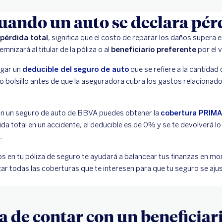
uando un auto se declara pérd
pérdida total
, significa que el costo de reparar los daños supera el
mnizará al titular de la póliza o al
beneficiario preferente
por el v
agar un
deducible del seguro de auto
que se refiere a la cantidad
o bolsillo antes de que la aseguradora cubra los gastos relacionad
on un seguro de auto de BBVA puedes obtener la
cobertura PRIMA
da total en un accidente, el deducible es de 0% y se te devolverá lo 
.
ios en tu póliza de seguro te ayudará a balancear tus finanzas en 
icar todas las coberturas que te interesen para que tu seguro se aju
 de contar con un beneficiar