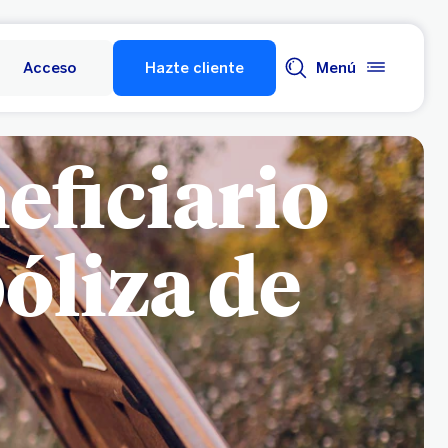
Acceso
Hazte cliente
Menú
eficiario
óliza de