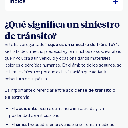
Índice
¿Qué significa un siniestro de tránsito?
¿Qué significa un siniestro
Pasos a seguir cuando ocurre un siniestro de
de tránsito?
tránsito
Si te has preguntado “
¿Cómo reportar un siniestro?
¿qué es un siniestro de tránsito?
”,
se trata de un hecho predecible y, en muchos casos, evitable,
Recomendaciones para prevenir un siniestro
que involucra a un vehículo y ocasiona daños materiales,
lesiones o pérdidas humanas. En el ámbito de los seguros, se
le llama “siniestro” porque es la situación que activa la
cobertura de tu póliza.
Es importante diferenciar entre
accidente de tránsito o
siniestro vial
:
El
accidente
ocurre de manera inesperada y sin
posibilidad de anticiparse.
El
siniestro
puede ser prevenido si se toman medidas