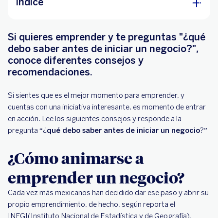
Índice
¿Cómo animarse a emprender un negocio?
Si quieres emprender y te preguntas "¿qué
¿Qué debo saber antes de iniciar un negocio?
debo saber antes de iniciar un negocio?",
conoce diferentes consejos y
1. Definir el tipo de negocio
recomendaciones.
2. Analizar las razones para emprender
Si sientes que es el mejor momento para emprender, y
3. El momento adecuado para comenzar
cuentas con una iniciativa interesante, es momento de entrar
4. Reunir la inversión inicial
en acción. Lee los siguientes consejos y responde a la
5. Establecer si el negocio será físico, en línea
pregunta “¿
qué debo saber antes de iniciar un negocio
?”
o híbrido
¿Cómo animarse a
¿Qué se necesita para emprender un negocio
propio?
emprender un negocio?
Cada vez más mexicanos han decidido dar ese paso y abrir su
propio emprendimiento, de hecho, según reporta el
INEGI(Instituto Nacional de Estadística y de Geografía),