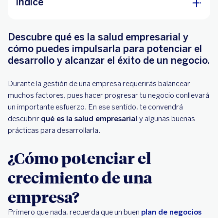
Índice
¿Cómo potenciar el crecimiento de una
Descubre qué es la salud empresarial y
empresa?
cómo puedes impulsarla para potenciar el
5 maneras de fomentar la salud empresarial
desarrollo y alcanzar el éxito de un negocio.
Haz el esfuerzo de modernizar tu empresa
Durante la gestión de una empresa requerirás balancear
muchos factores, pues hacer progresar tu negocio conllevará
un importante esfuerzo. En ese sentido, te convendrá
descubrir
qué es la salud empresarial
y algunas buenas
prácticas para desarrollarla.
¿Cómo potenciar el
crecimiento de una
empresa?
Primero que nada, recuerda que un buen
plan de negocios