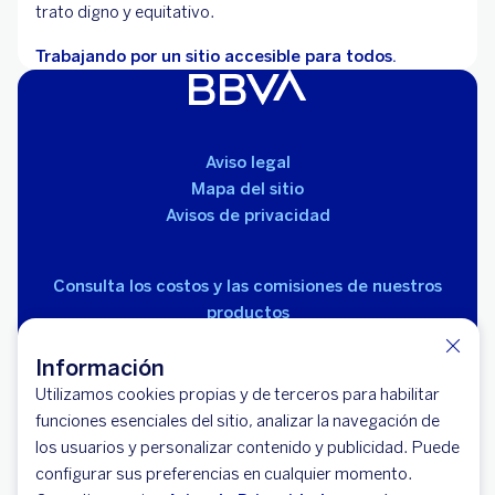
trato digno y equitativo.
Trabajando por un sitio accesible para todos.
Aviso legal
Mapa del sitio
Avisos de privacidad
Consulta los costos y las comisiones de nuestros
productos
Información
Utilizamos cookies propias y de terceros para habilitar
funciones esenciales del sitio, analizar la navegación de
los usuarios y personalizar contenido y publicidad. Puede
© 2026 BBVA México, S.A., Institución de Banca
configurar sus preferencias en cualquier momento.
Múltiple, Grupo Financiero BBVA México. Avenida Paseo