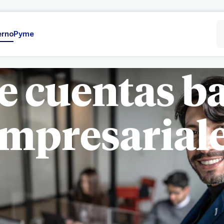
erno
Pyme
e cuentas b
mpresarial