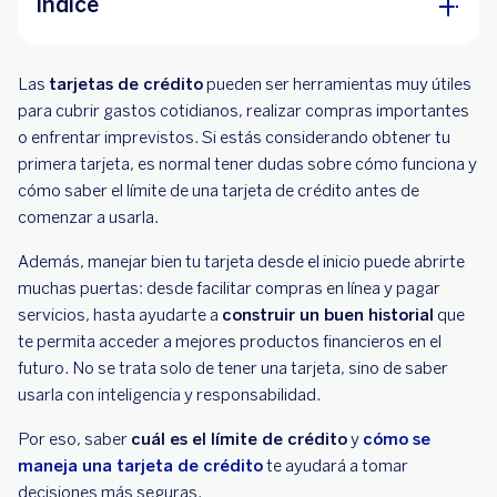
Índice
¿Cuál es el límite de crédito de una tarjeta?
Las
tarjetas de crédito
pueden ser herramientas muy útiles
¿Cómo saber cuál es el límite de mi tarjeta de
para cubrir gastos cotidianos, realizar compras importantes
crédito?
o enfrentar imprevistos. Si estás considerando obtener tu
primera tarjeta, es normal tener dudas sobre cómo funciona y
¿Qué factores influyen en el límite de tu
cómo saber el límite de una tarjeta de crédito antes de
tarjeta?
comenzar a usarla.
Además, manejar bien tu tarjeta desde el inicio puede abrirte
muchas puertas: desde facilitar compras en línea y pagar
servicios, hasta ayudarte a
construir un buen historial
que
te permita acceder a mejores productos financieros en el
futuro. No se trata solo de tener una tarjeta, sino de saber
usarla con inteligencia y responsabilidad.
Por eso, saber
cuál es el límite de crédito
y
cómo se
maneja una tarjeta de crédito
te ayudará a tomar
decisiones más seguras.