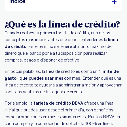
Índice
¿Qué es la línea de crédito?
¿Qué es la línea de crédito?
¿Cómo funciona la línea de crédito?
Cuando recibes tu primera tarjeta de crédito, uno de los
¿Cómo aumentar tu línea de crédito?
conceptos más importantes que debes entender es la
línea
de crédito
. Este término se refiere al monto máximo de
Beneficios de aumentar tu línea de crédito
dinero que el banco pone a tu disposición para realizar
compras, pagos o disponer de efectivo.
En pocas palabras, la línea de crédito es como un “
límite de
gasto” que puedes usar mes
con mes. Entender qué es una
línea de crédito te ayudará a administrarla mejor y aprovechar
todas las ventajas de tu tarjeta de crédito.
Por ejemplo, la
tarjeta de crédito BBVA
ofrece una línea
inicial que puedes usar desde el primer día, con beneficios
como promociones en meses sin intereses, Puntos BBVA en
cada compra y la comodidad de solicitarla 100% en línea.