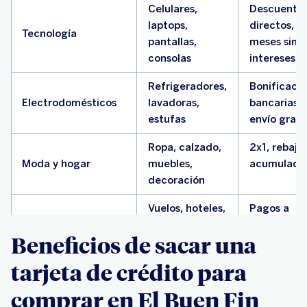
Celulares,
Descuento
laptops,
directos,
Tecnología
pantallas,
meses sin
consolas
intereses
Refrigeradores,
Bonificaci
Electrodomésticos
lavadoras,
bancarias,
estufas
envío grati
Ropa, calzado,
2x1, rebaja
Moda y hogar
muebles,
acumulada
decoración
Vuelos, hoteles,
Pagos a
paquetes
plazos,
Viajes y experiencias
Beneficios de sacar una
turísticos
descuento
exclusivos
tarjeta de crédito para
Cursos online,
Pruebas
comprar en El Buen Fin
suscripciones,
gratuitas,