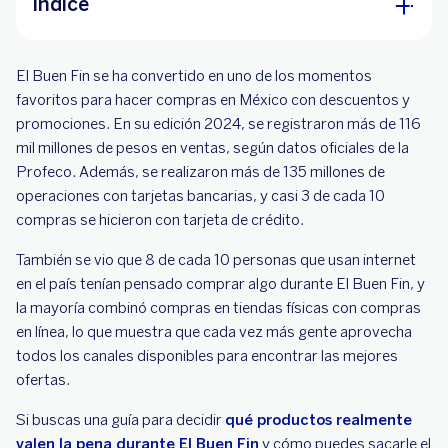
Índice
¿Qué puedes comprar en El Buen Fin?
El Buen Fin se ha convertido en uno de los momentos
Beneficios de sacar una tarjeta de crédito para
favoritos para hacer compras en México con descuentos y
comprar en El Buen Fin
promociones. En su edición 2024, se registraron más de 116
mil millones de pesos en ventas, según datos oficiales de la
Meses sin intereses
Profeco. Además, se realizaron más de 135 millones de
Versión digital de tus tarjetas con CVV
operaciones con tarjetas bancarias, y casi 3 de cada 10
dinámico
compras se hicieron con tarjeta de crédito.
Fecha de corte y planificación de pagos
También se vio que 8 de cada 10 personas que usan internet
Evita el sobreendeudamiento
en el país tenían pensado comprar algo durante El Buen Fin, y
la mayoría combinó compras en tiendas físicas con compras
Consejos prácticos para compras de Buen Fin
en línea, lo que muestra que cada vez más gente aprovecha
todos los canales disponibles para encontrar las mejores
ofertas.
Si buscas una guía para decidir
qué productos realmente
valen la pena durante El Buen Fin
y cómo puedes sacarle el