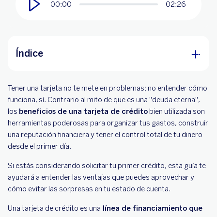
00:00
02:26
Índice
Beneficios de una tarjeta de crédito que sí se
Tener una tarjeta no te mete en problemas; no entender cómo
sienten en el día a día
funciona, sí. Contrario al mito de que es una "deuda eterna",
Consejos para evitar errores comunes al tener
los
beneficios de una tarjeta de crédito
bien utilizada son
tu primera tarjeta
herramientas poderosas para organizar tus gastos, construir
una reputación financiera y tener el control total de tu dinero
¿Cómo empezar si no tienes historial?
desde el primer día.
Si estás considerando solicitar tu primer crédito, esta guía te
ayudará a entender las ventajas que puedes aprovechar y
cómo evitar las sorpresas en tu estado de cuenta.
Una tarjeta de crédito es una
línea de financiamiento que