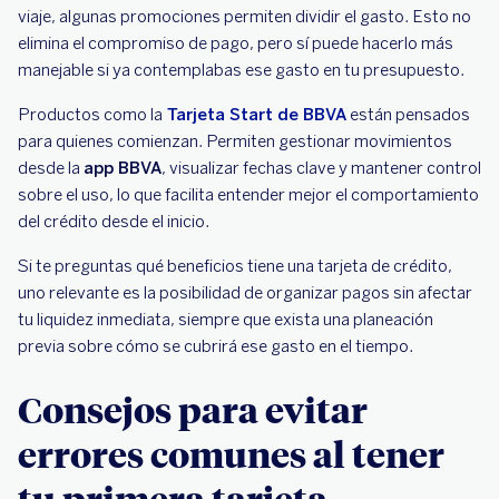
créditos
viaje, algunas promociones permiten dividir el gasto. Esto no
elimina el compromiso de pago, pero sí puede hacerlo más
Obtienes
Términos del
manejable si ya contemplabas ese gasto en tu presupuesto.
puntos o
programa
Recompensas
beneficios
Productos como la
Tarjeta Start de BBVA
están pensados
por compras
para quienes comienzan. Permiten gestionar movimientos
desde la
app BBVA
, visualizar fechas clave y mantener control
sobre el uso, lo que facilita entender mejor el comportamiento
del crédito desde el inicio.
Si te preguntas qué beneficios tiene una tarjeta de crédito,
uno relevante es la posibilidad de organizar pagos sin afectar
tu liquidez inmediata, siempre que exista una planeación
previa sobre cómo se cubrirá ese gasto en el tiempo.
Consejos para evitar
errores comunes al tener
tu primera tarjeta