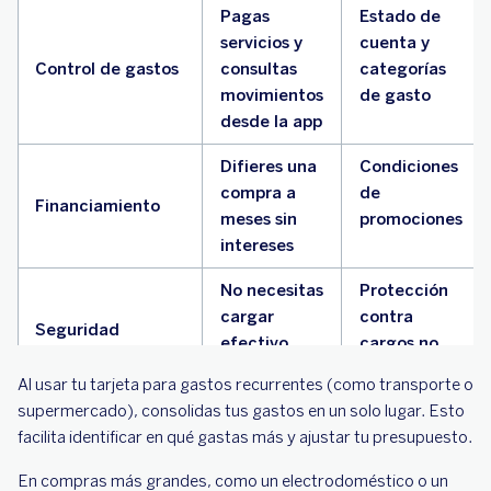
Pagas
Estado de
servicios y
cuenta y
Control de gastos
consultas
categorías
movimientos
de gasto
desde la app
Difieres una
Condiciones
compra a
de
Financiamiento
meses sin
promociones
intereses
No necesitas
Protección
cargar
contra
Seguridad
efectivo
cargos no
reconocidos
Al usar tu tarjeta para gastos recurrentes (como transporte o
supermercado), consolidas tus gastos en un solo lugar. Esto
Construyes
Puntualidad
facilita identificar en qué gastas más y ajustar tu presupuesto.
tu perfil
en pagos
Historial crediticio
para futuros
En compras más grandes, como un electrodoméstico o un