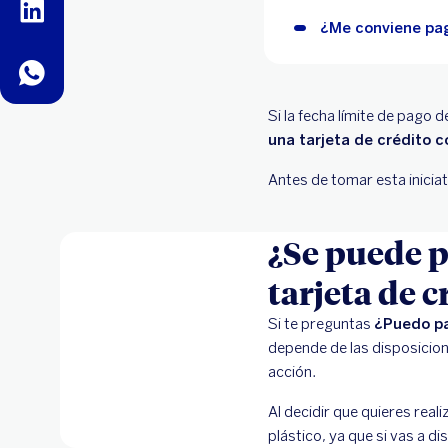
linkedin
¿Me conviene pag
whatsapp
Si la fecha límite de pago 
una tarjeta de crédito c
Antes de tomar esta iniciat
¿Se puede p
tarjeta de c
Si te preguntas
¿Puedo pa
depende de las disposicion
acción.
Al decidir que quieres real
plástico, ya que si vas a 