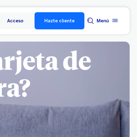
Acceso
Hazte cliente
Menú
rjeta de
ra?