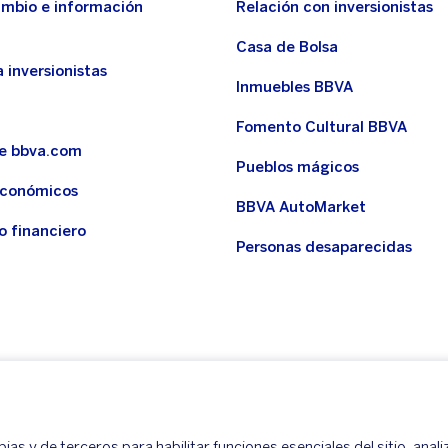
ambio e información
Relación con inversionistas
Casa de Bolsa
 inversionistas
Inmuebles BBVA
Fomento Cultural BBVA
de bbva.com
Pueblos mágicos
económicos
BBVA AutoMarket
o financiero
Personas desaparecidas
as y de terceros para habilitar funciones esenciales del sitio, anali