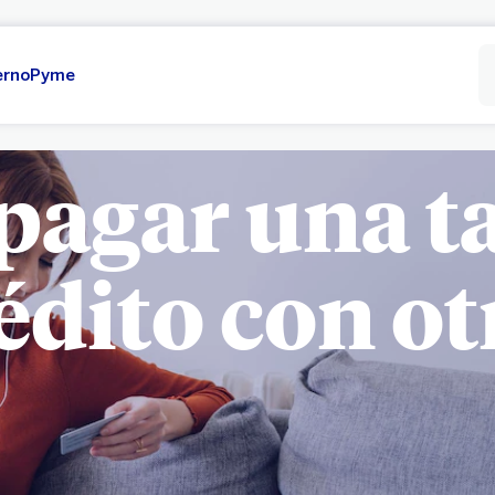
erno
Pyme
agar una ta
édito con ot