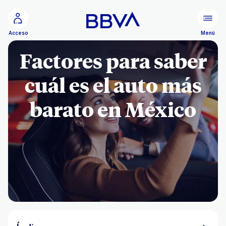
Ir al contenido principal
Menú
Acceso
Factores para saber
cuál es el auto más
barato en México