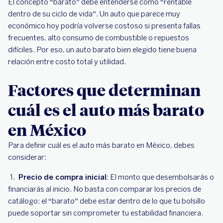
El concepto “barato” debe entenderse como “rentable
dentro de su ciclo de vida”. Un auto que parece muy
Calcula el valor de un auto usado
económico hoy podría volverse costoso si presenta fallas
Calcula la depreciación esperada
frecuentes, alto consumo de combustible o repuestos
Evalúa condiciones de financiamiento
difíciles. Por eso, un auto barato bien elegido tiene buena
relación entre costo total y utilidad.
Haz una prueba de manejo y revisión física
Negocia y compara ofertas finales
Factores que determinan
Calcula el costo total del periodo que planeas
cuál es el auto más barato
usarlo
en México
Para definir cuál es el auto más barato en México, debes
considerar:
Precio de compra inicial:
El monto que desembolsarás o
financiarás al inicio. No basta con comparar los precios de
catálogo: el “barato” debe estar dentro de lo que tu bolsillo
puede soportar sin comprometer tu estabilidad financiera.