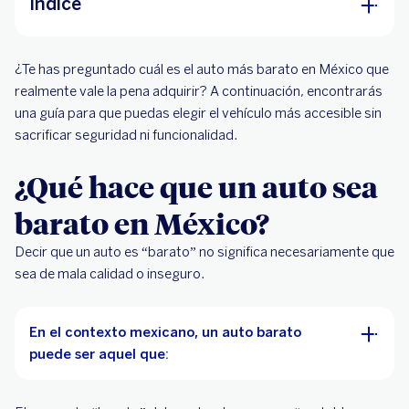
Índice
¿Qué hace que un auto sea barato en México?
¿Te has preguntado cuál es el auto más barato en México que
Factores que determinan cuál es el auto más
realmente vale la pena adquirir? A continuación, encontrarás
barato en México
una guía para que puedas elegir el vehículo más accesible sin
sacrificar seguridad ni funcionalidad.
Pasos para encontrar el auto más barato
¿Qué hace que un auto sea
Define tu rango de presupuesto real
Establece el uso principal del vehículo
barato en México?
Consulta plataformas confiables y seguras
Decir que un auto es “barato” no significa necesariamente que
Usa filtros fundamentales (kilometraje,
sea de mala calidad o inseguro.
antigüedad, ubicación)
Compara más allá del precio inicial
En el contexto mexicano, un auto barato
Revisa consumo de gasolina
puede ser aquel que:
Investiga costos de mantenimiento
Verifica historial y documentación completa