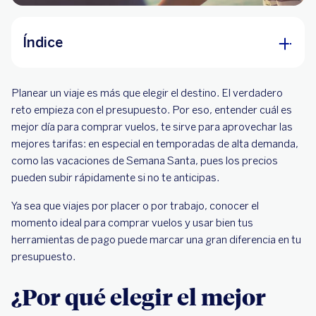
Índice
¿Por qué elegir el mejor día para comprar
Planear un viaje es más que elegir el destino. El verdadero
vuelos es importante?
reto empieza con el presupuesto. Por eso, entender cuál es
¿Qué factores influyen en el precio de los
mejor día para comprar vuelos, te sirve para aprovechar las
boletos de avión?
mejores tarifas: en especial en temporadas de alta demanda,
como las vacaciones de Semana Santa, pues los precios
¿Cuál es el mejor día para comprar vuelos
pueden subir rápidamente si no te anticipas.
baratos o a mejor precio?
Ya sea que viajes por placer o por trabajo, conocer el
¿Cómo aprovechar una tarjeta de crédito para
momento ideal para comprar vuelos y usar bien tus
comprar vuelos?
herramientas de pago puede marcar una gran diferencia en tu
presupuesto.
¿Por qué elegir el mejor