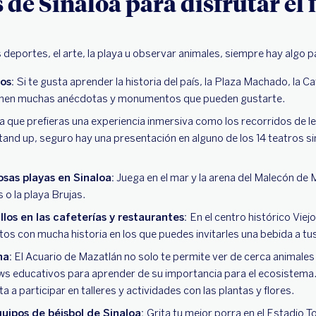
de Sinaloa para disfrutar el 
 deportes, el arte, la playa u observar animales, siempre hay algo p
cos:
Si te gusta aprender la historia del país, la Plaza Machado, la C
enen muchas anécdotas y monumentos que pueden gustarte.
a que prefieras una experiencia inmersiva como los recorridos de l
and up, seguro hay una presentación en alguno de los 14 teatros si
sas playas en Sinaloa:
Juega en el mar y la arena del Malecón de Ma
s o la playa Brujas.
llos en las cafeterías y restaurantes:
En el centro histórico Vie
os con mucha historia en los que puedes invitarles una bebida a t
na:
El Acuario de Mazatlán no solo te permite ver de cerca animales
s educativos para aprender de su importancia para el ecosistema. P
ta a participar en talleres y actividades con las plantas y flores.
quipos de béisbol de Sinaloa:
Grita tu mejor porra en el Estadio 