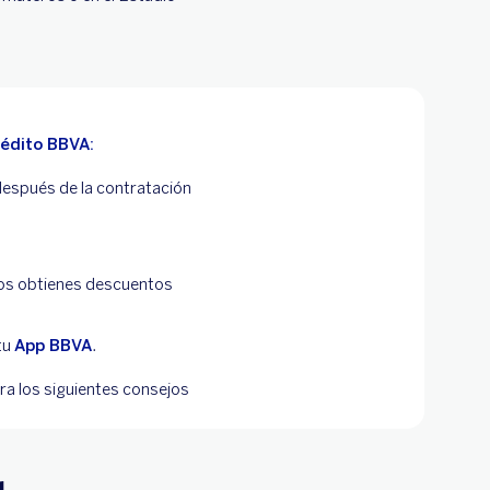
rédito BBVA:
 después de la contratación
tos obtienes descuentos
tu
App BBVA
.
ra los siguientes consejos