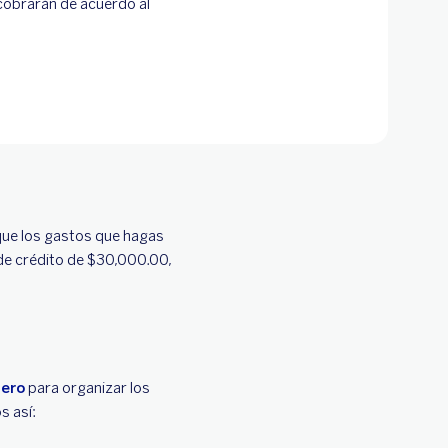
 cobrarán de acuerdo al
 que los gastos que hagas
a de crédito de $30,000.00,
nero
para organizar los
s así: