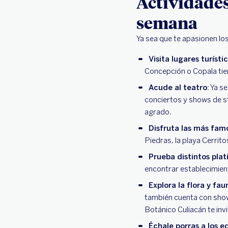
Actividades 
semana
Ya sea que te apasionen los
Visita lugares turísti
Concepción o Copala ti
Acude al teatro:
Ya se
conciertos y shows de st
agrado.
Disfruta las más famo
Piedras, la playa Cerrito
Prueba distintos plati
encontrar establecimient
Explora la flora y fau
también cuenta con show
Botánico Culiacán te invi
Échale porras a los e