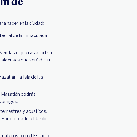
fin de
ara hacer en la ciudad:
atedral de la Inmaculada
eyendas o quieras acudir a
naloenses que será de tu
zatlán, la Isla de las
jo Mazatlán podrás
us amigos.
 terrestres y acuáticos,
or otro lado, el Jardín
Tomateros o en el Estadio