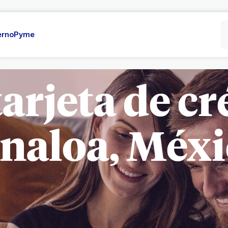
erno
Pyme
tarjeta de cr
inaloa, Méx