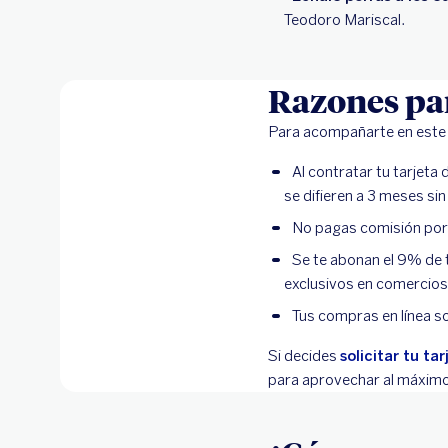
Teodoro Mariscal.
Razones par
Para acompañarte en este v
Al contratar tu tarjeta
se difieren a 3 meses sin
No pagas comisión por 
Se te abonan el 9% de
exclusivos en comercios
Tus compras en línea s
Si decides
solicitar tu ta
para aprovechar al máximo t