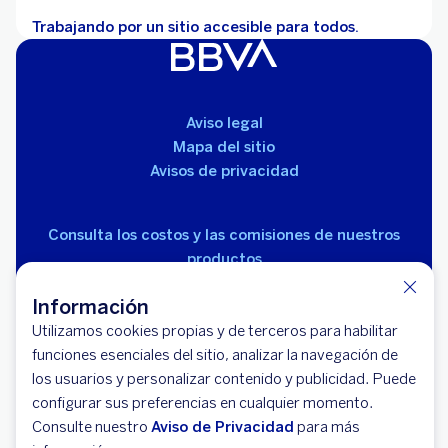
Trabajando por un sitio accesible para todos.
Aviso legal
Mapa del sitio
Avisos de privacidad
Consulta los costos y las comisiones de nuestros
productos
Información
Utilizamos cookies propias y de terceros para habilitar
funciones esenciales del sitio, analizar la navegación de
los usuarios y personalizar contenido y publicidad. Puede
© 2026 BBVA México, S.A., Institución de Banca
configurar sus preferencias en cualquier momento.
Múltiple, Grupo Financiero BBVA México. Avenida Paseo
Consulte nuestro
Aviso de Privacidad
para más
de la Reforma 510, colonia Juárez, código postal 06600,