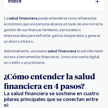
Índice
¿Cómo entender la salud financiera en 4
La
salud financiera
pasos?
puede entenderse como el bienestar
económico que una persona alcanza a través de una correcta
¿Para qué sirve la salud financiera?
gestión de sus finanzas familiares, personales o
empresariales para enfrentar gastos inesperados y generar
Indicadores para medir el estado de tus
un ahorro a futuro.
finanzas
Adicionalmente, una buena
salud financiera
te permite tener
Tienes una buena salud financiera si:
acceso a herramientas financieras, como una cuenta digital,
Tienes una mala salud financiera si:
un crédito o un préstamo.
¿Cómo entender la salud
financiera en 4 pasos?
La salud financiera se sostiene en cuatro
pilares principales que se conectan entre
sí: