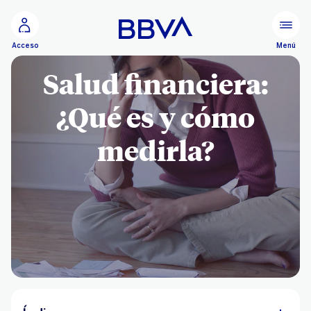
Ir al contenido principal
Menú
Acceso
Salud financiera:
¿Qué es y cómo
medirla?