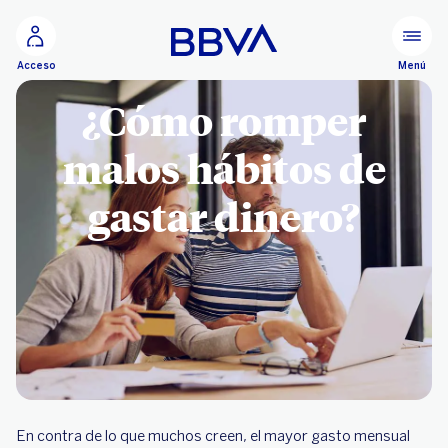
Ir al contenido principal
Menú
Acceso
¿Cómo romper
malos hábitos de
gastar dinero?
En contra de lo que muchos creen, el mayor gasto mensual