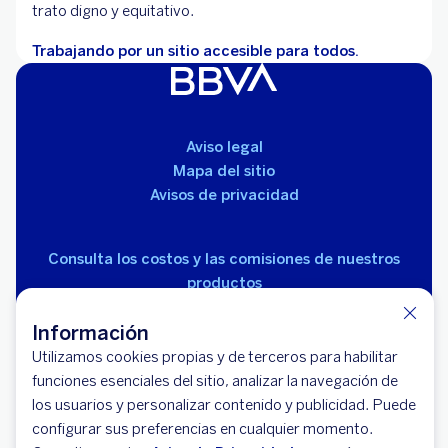
trato digno y equitativo.
Trabajando por un sitio accesible para todos.
Aviso legal
Mapa del sitio
Avisos de privacidad
Consulta los costos y las comisiones de nuestros
productos
Información
Utilizamos cookies propias y de terceros para habilitar
funciones esenciales del sitio, analizar la navegación de
los usuarios y personalizar contenido y publicidad. Puede
© 2026 BBVA México, S.A., Institución de Banca
configurar sus preferencias en cualquier momento.
Múltiple, Grupo Financiero BBVA México. Avenida Paseo