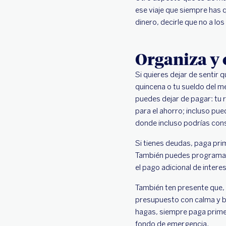
ese viaje que siempre has
dinero, decirle que no a los
Organiza y 
Si quieres dejar de sentir 
quincena o tu sueldo del m
puedes dejar de pagar: tu r
para el ahorro; incluso pu
donde incluso podrías cons
Si tienes deudas, paga pri
También puedes programar 
el pago adicional de intere
También ten presente que, 
presupuesto con calma y b
hagas, siempre paga primer
fondo de emergencia.