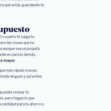
ara qué estás guardando tu
supuesto
 En cuanto te caiga tu
para las cosas que no
rda aunque sea un poquito
uede es para lo demás,
ta mayor
.
 que más rápido crecen.
vide ninguno y así evites
 puedes revisar tu
o, pero hagas lo que
a cantidad para tu ahorro o