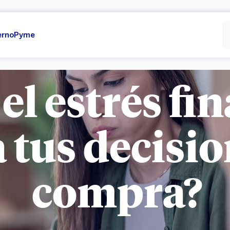
erno
Pyme
l estrés fi
a tus decisi
compra?