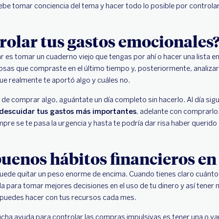
debe tomar conciencia del tema y hacer todo lo posible por controla
olar tus gastos emocionales
 es tomar un cuaderno viejo que tengas por ahí o hacer una lista en
cosas que compraste en el último tiempo y, posteriormente, analiza
e realmente te aportó algo y cuáles no.
e comprar algo, aguántate un día completo sin hacerlo. Al día sigui
 descuidar tus gastos más importantes
, adelante con comprarl
mpre se te pasa la urgencia y hasta te podría dar risa haber querido
uenos hábitos financieros en 
uede quitar un peso enorme de encima. Cuando tienes claro cuánto
da para tomar mejores decisiones en el uso de tu dinero y así tener
puedes hacer con tus recursos cada mes.
ha ayuda para controlar las compras impulsivas es tener una o va