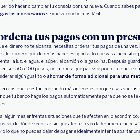
 querido hacer o cambiar tu consola por una nueva. Cuando sabes p
gastos innecesarios
se vuelve mucho más fácil.
ordena tus pagos con un pre
que el dinero no te alcanza, necesitas ordenar tus pagos de una vez.
es, lo primero que deberías hacer es apartar lo que vas a necesitar 
enta, la luz, el agua, el súper, el camión o la gasolina. Después gua
eden ser 50 o 100 pesos, no importa que parezca poco. Lo que te q
iderar algún gustito o
ahorrar de forma adicional para una me
mero las que te están cobrando más intereses porque esas son las
que tu banco haga los pagos automáticamente para que no se te ol
ses.
si algún mes enfrentas situaciones que te afecten en lo económico,
uscar de dónde recortar sin que afecte lo verdaderamente necesari
o lo que no puedes dejar de pagar e idealmente intenta apartar un