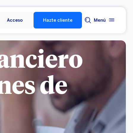
Acceso
Hazte cliente
Menú
nanciero
ones de