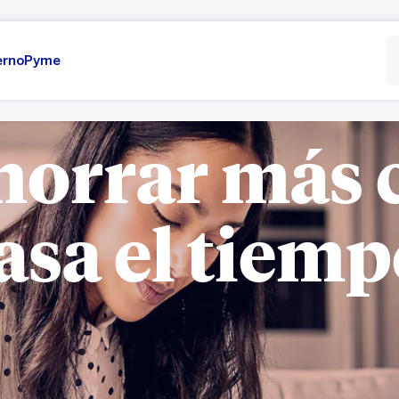
erno
Pyme
horrar más 
asa el tiemp