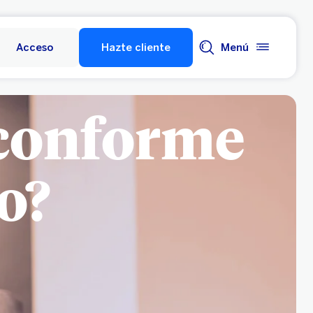
Acceso
Hazte cliente
Menú
conforme
o?