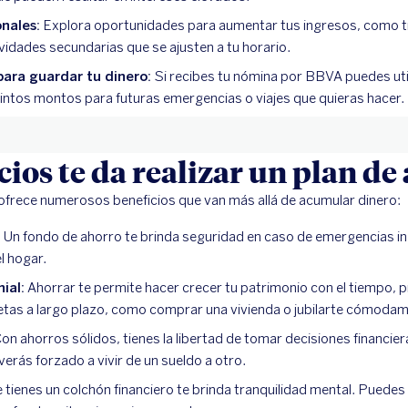
nales:
Explora oportunidades para aumentar tus ingresos, como tr
ividades secundarias que se ajusten a tu horario.
ara guardar tu dinero:
Si recibes tu nómina por BBVA puedes uti
intos montos para futuras emergencias o viajes que quieras hacer.
cios te da realizar un plan de
 ofrece numerosos beneficios que van más allá de acumular dinero:
:
Un fondo de ahorro te brinda seguridad en caso de emergencias 
l hogar.
ial:
Ahorrar te permite hacer crecer tu patrimonio con el tiempo, 
etas a largo plazo, como comprar una vivienda o jubilarte cómoda
on ahorros sólidos, tienes la libertad de tomar decisiones financi
erás forzado a vivir de un sueldo a otro.
tienes un colchón financiero te brinda tranquilidad mental. Puede