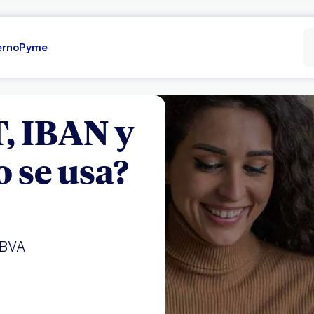
erno
Pyme
, IBAN y
 se usa?
BBVA