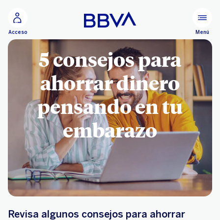
Ir al contenido principal
Menú
Acceso
5 consejos para
ahorrar dinero
pensando en tu
embarazo
Revisa algunos consejos para ahorrar